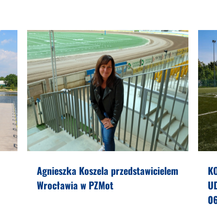
Agnieszka Koszela przedstawicielem
K
Wrocławia w PZMot
U
0