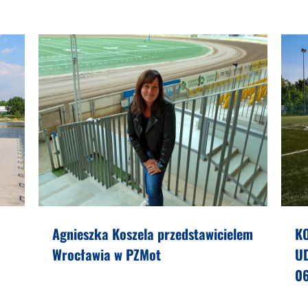
Agnieszka Koszela przedstawicielem
K
Wrocławia w PZMot
U
0