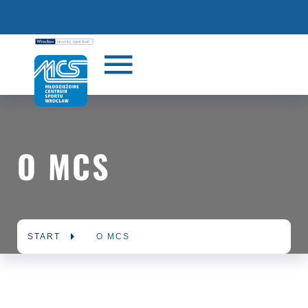
O MCS
START
O MCS