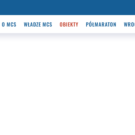
O MCS
WŁADZE MCS
OBIEKTY
PÓŁMARATON
WRO
malnych