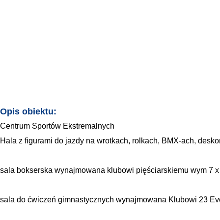
START
OBIEKTY
OBIEKTY
CENTRUM S
Opis obiektu:
Centrum Sportów Ekstremalnych
Hala z figurami do jazdy na wrotkach, rolkach, BMX-ach, desk
sala bokserska wynajmowana klubowi pięściarskiemu wym 7 x
sala do ćwiczeń gimnastycznych wynajmowana Klubowi 23 Evo