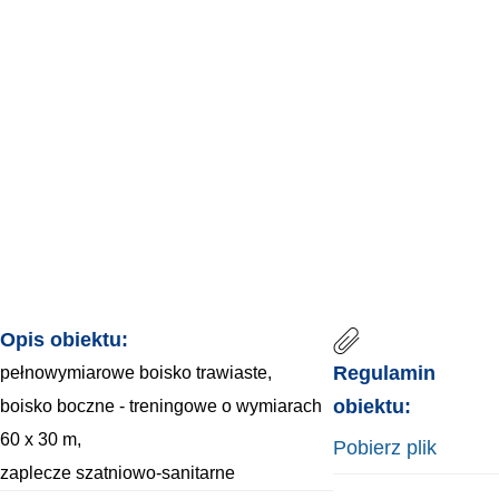
START
OBIEKTY
OBIEKTY
STADION
Opis obiektu:
Regulamin
pełnowymiarowe boisko trawiaste,
obiektu:
boisko boczne - treningowe o wymiarach
60 x 30 m,
Pobierz plik
zaplecze szatniowo-sanitarne