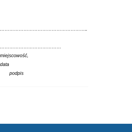
………………………………………………..
…………………………………
miejscowość,
data
podpis