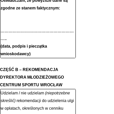
Oświadczam, że powyższe dane są
zgodne ze stanem faktycznym:
………………………………………………
…..
(data, podpis i pieczątka
wnioskodawcy)
CZĘŚĆ B – REKOMENDACJA
DYREKTORA MŁODZIEŻOWEGO
CENTRUM SPORTU WROCŁAW
Udzielam / nie udzielam
(niepotrzebne
skreślić)
rekomendacji do udzielenia ulgi
w opłatach, określonych w cenniku