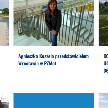
Agnieszka Koszela przedstawicielem
K
Wrocławia w PZMot
U
0