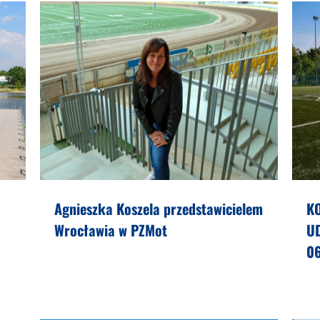
Agnieszka Koszela przedstawicielem
K
Wrocławia w PZMot
U
0