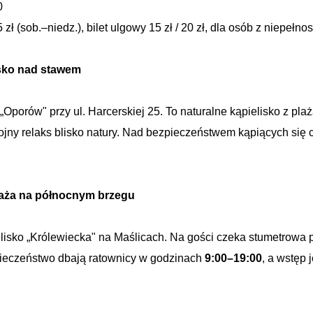
0
25 zł (sob.–niedz.), bilet ulgowy 15 zł / 20 zł, dla osób z niepe
isko nad stawem
Oporów" przy ul. Harcerskiej 25. To naturalne kąpielisko z pl
ojny relaks blisko natury. Nad bezpieczeństwem kąpiących się
plaża na północnym brzegu
lisko „Królewiecka" na Maślicach. Na gości czeka stumetrowa
pieczeństwo dbają ratownicy w godzinach
9:00–19:00
, a wstęp 