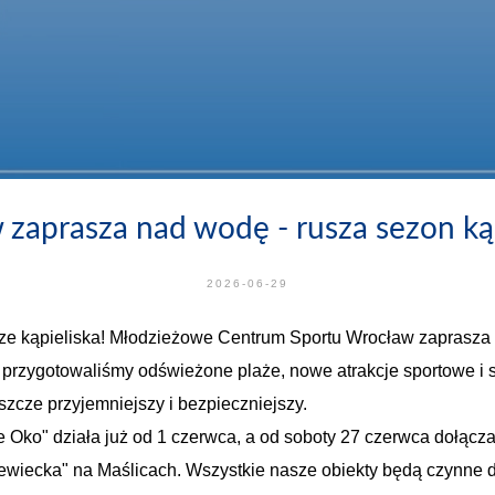
zaprasza nad wodę - rusza sezon ką
2026-06-29
sze kąpieliska! Młodzieżowe Centrum Sportu Wrocław zaprasza
rzygotowaliśmy odświeżone plaże, nowe atrakcje sportowe i s
zcze przyjemniejszy i bezpieczniejszy.
e Oko" działa już od 1 czerwca, a od soboty 27 czerwca dołącz
ólewiecka" na Maślicach. Wszystkie nasze obiekty będą czynne d