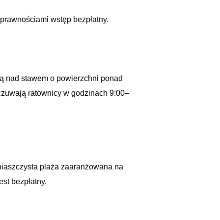
łnosprawnościami wstęp bezpłatny.
ażą nad stawem o powierzchni ponad
 czuwają ratownicy w godzinach 9:00–
 piaszczysta plaża zaaranżowana na
jest bezpłatny.