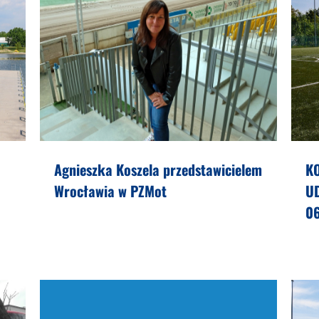
Agnieszka Koszela przedstawicielem
K
Wrocławia w PZMot
U
0