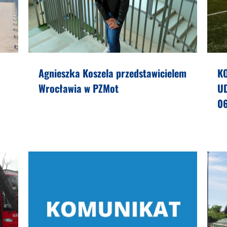
Agnieszka Koszela przedstawicielem
K
Wrocławia w PZMot
U
0