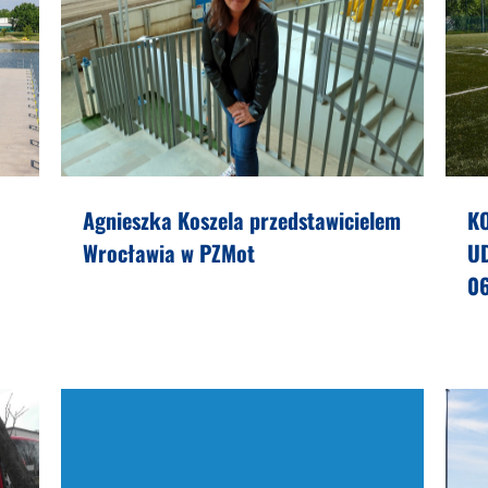
Agnieszka Koszela przedstawicielem
K
Wrocławia w PZMot
U
0