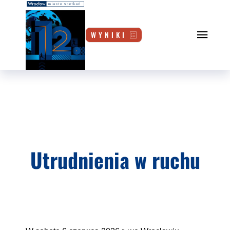
W Y N I K I
Utrudnienia w ruchu