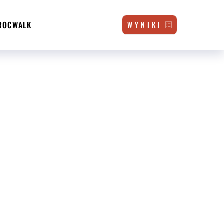
ROCWALK
W Y N I K I