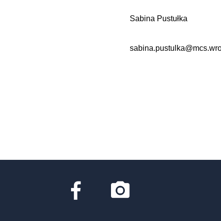
Sabina Pustułka
sabina.pustulka@mcs.wro