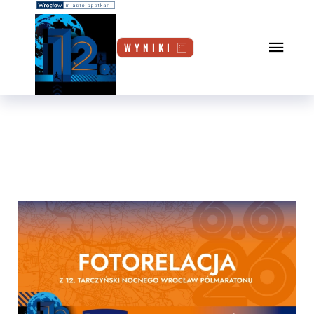
W Y N I K I