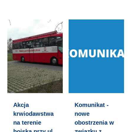
Akcja
Komunikat -
krwiodawstwa
nowe
na terenie
obostrzenia w
boiska przy ul.
związku z