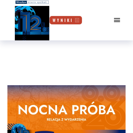
W Y N I K I