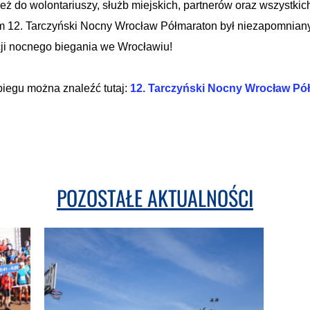
ż do wolontariuszy, służb miejskich, partnerów oraz wszystk
am 12. Tarczyński Nocny Wrocław Półmaraton był niezapomnian
cji nocnego biegania we Wrocławiu!
 biegu można znaleźć tutaj:
12. Tarczyński Nocny Wrocław Pó
POZOSTAŁE AKTUALNOŚCI