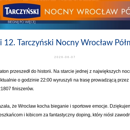
i 12. Tarczyński Nocny Wrocław Pół
2026-06-07
ton przeszedł do historii. Na starcie jednej z największych n
tualnie o godzinie 22:00 wyruszyli na trasę prowadzącą przez 
1807 finiszerów.
azała, że Wrocław kocha bieganie i sportowe emocje. Dziękuj
eszkańcom i kibicom za fantastyczny doping, który niósł zawodn