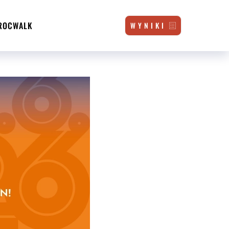
ROCWALK
W Y N I K I