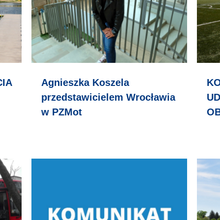
IA
Agnieszka Koszela
KO
przedstawicielem Wrocławia
UD
w PZMot
OB