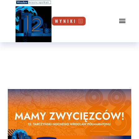
W Y N I K I