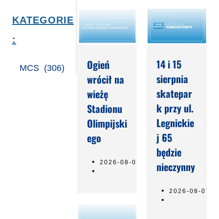
KATEGORIE
:
14 i 15
Ogień
MCS
(306)
sierpnia
wrócił na
skatepar
wieżę
k przy ul.
Stadionu
Legnickie
Olimpijski
j 65
ego
będzie
2026-08-07
nieczynny
2026-08-07