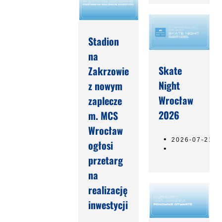
Stadion
na
Skate
Zakrzowie
Night
z nowym
Wrocław
zaplecze
2026
m. MCS
Wrocław
2026-07-21
ogłosi
przetarg
na
realizację
inwestycji