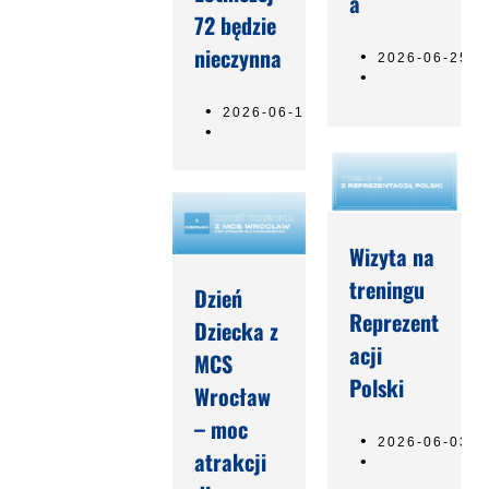
a
72 będzie
nieczynna
2026-06-25
2026-06-11
Wizyta na
treningu
Dzień
Reprezent
Dziecka z
acji
MCS
Polski
Wrocław
– moc
2026-06-03
atrakcji