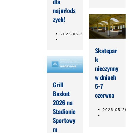
dla
najmłods
zych!
2026-05-29
Skatepar
k
nieczynny
w dniach
Grill
5-7
Basket
czerwca
2026 na
Stadionie
2026-05-29
Sportowy
m