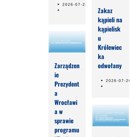
2026-07-24
Zakaz
kąpieli na
kąpielisk
u
Królewiec
ka
odwołany
Zarządzen
ie
2026-07-20
Prezydent
a
Wrocławi
a w
sprawie
programu