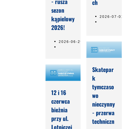
- rusza
ch
sezon
kąpielowy
2026-07-01
2026!
2026-06-29
Skatepar
k
tymczaso
12 i 16
wo
czerwca
nieczynny
bieżnia
- przerwa
przy ul.
techniczn
Lotniczej