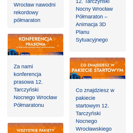
12. Tarczyński
Wrocław nawodni
Nocny Wrocław
rekordowy
Półmaraton –
półmaraton
Animacja 3D
Planu
Sytuacyjnego
Za nami
konferencja
prasowa 12.
Tarczyński
Co znajdziesz w
Nocnego Wrocław
pakiecie
Półmaratonu
startowym 12.
Tarczyński
Nocnego
Wrocławskiego