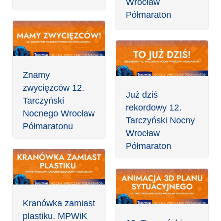
Wrocław
Półmaraton
Znamy
zwycięzców 12.
Już dziś
Tarczyński
rekordowy 12.
Nocnego Wrocław
Tarczyński Nocny
Półmaratonu
Wrocław
Półmaraton
Kranówka zamiast
plastiku. MPWiK