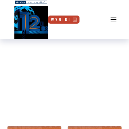
W Y N I K I
AKTUALNOŚCI
START
AKTUALNOŚCI